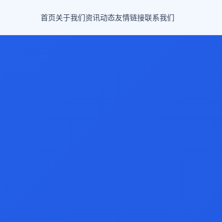
首页
关于我们
资讯动态
友情链接
联系我们