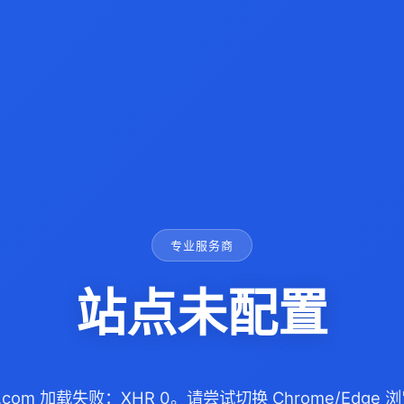
专业服务商
站点未配置
88.com 加载失败：XHR 0。请尝试切换 Chrome/Edg