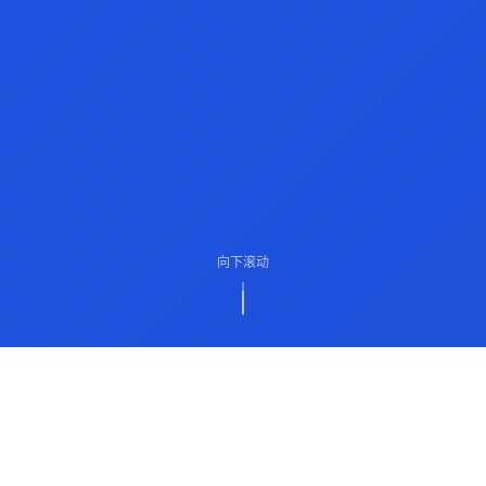
向下滚动
ABOUT US