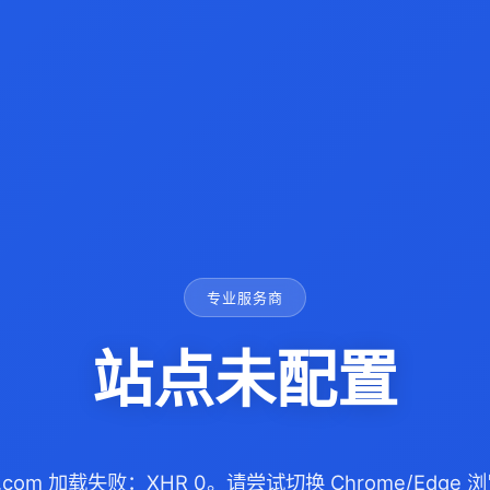
专业服务商
站点未配置
88.com 加载失败：XHR 0。请尝试切换 Chrome/Edg